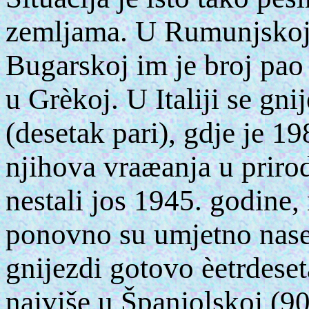
zemljama. U Rumunjskoj 
Bugarskoj im je broj pao 
u Grèkoj. U Italiji se gni
(desetak pari), gdje je 1
njihova vraæanja u priro
nestali jos 1945. godine
ponovno su umjetno nasel
gnijezdi gotovo èetrdese
najviše u Španjolskoj (9