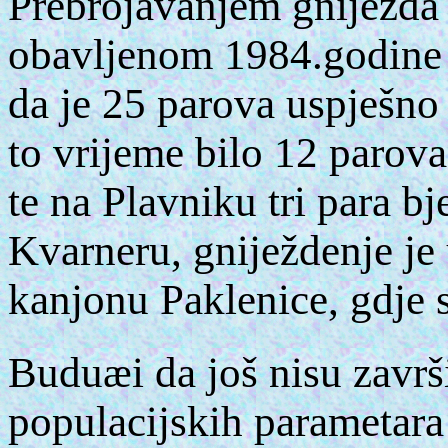
Prebrojavanjem gnijezda 
obavljenom 1984.godine 
da je 25 parova uspješno
to vrijeme bilo 12 parova
te na Plavniku tri para b
Kvarneru, gniježdenje je 
kanjonu Paklenice, gdje s
Buduæi da još nisu završi
populacijskih parametara 