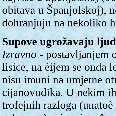
obitava u Španjolskoj), n
dohranjuju na nekoliko hr
Supove ugrožavaju ljud
Izravno
- postavljanjem 
lisice, na èijem se onda 
nisu imuni na umjetne otr
cijanovodika. U nekim ih
trofejnih razloga (unatoè