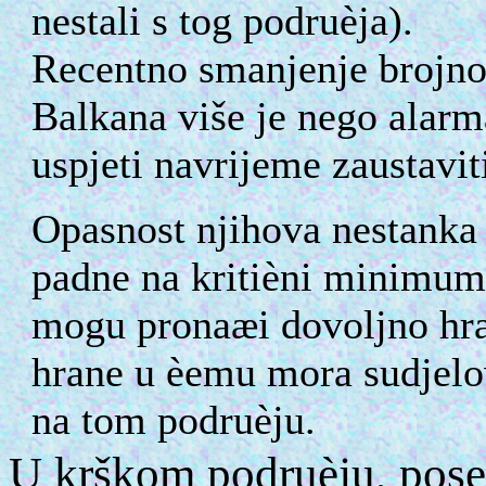
nestali s tog podruèja).
Recentno smanjenje brojnos
Balkana više je nego alarma
uspjeti navrijeme zaustavit
Opasnost njihova nestanka
padne na kritièni minimum 
mogu pronaæi dovoljno hra
hrane u èemu mora sudjelov
na tom podruèju.
U krškom podruèju, pose