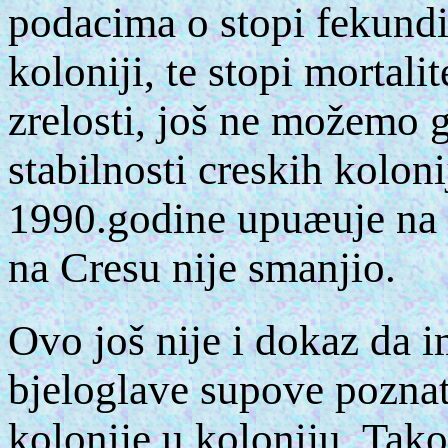
podacima o stopi fekund
koloniji, te stopi mortal
zrelosti, još ne možemo g
stabilnosti creskih kolon
1990.godine upuæuje na è
na Cresu nije smanjio.
Ovo još nije i dokaz da i
bjeloglave supove poznat
kolonije u koloniju. Tak