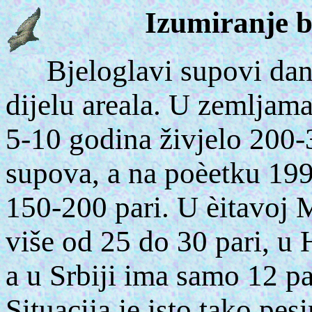
Izumiranje b
B
jeloglavi supovi da
dijelu areala. U zemljama 
5-10 godina živjelo 200-
supova, a na poèetku 199
150-200 pari.
U èitavoj 
više od 25 do 30 pari, u 
a u Srbiji ima samo 12 pa
Situacija je isto tako pes