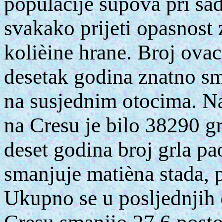
populacije supova pri s
svakako prijeti opasnost
kolièine hrane. Broj ovac
desetak godina znatno sma
na susjednim otocima. N
na Cresu je bilo 38290 gr
deset godina broj grla pa
smanjuje matièna stada, p
Ukupno se u posljednjih 