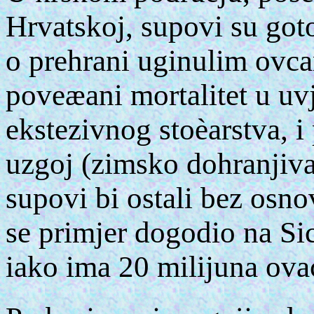
Hrvatskoj, supovi su got
o prehrani uginulim ovc
poveæani mortalitet u uv
ekstezivnog stoèarstva, i 
uzgoj (zimsko dohranjivan
supovi bi ostali bez osno
se primjer dogodio na Sic
iako ima 20 milijuna ovac