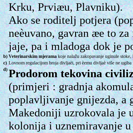
Krku, Prviæu, Plavniku).
Ako se roditelj potjera (pop
neèuvano, gavran æe to za n
jaje, pa i mladoga dok je 
b)
Veterinarskim mjerama
koje nalažu zakopavanje uginule stoke, 
c)
Lovnom regulacijom broja divljaèi, pri èemu divljaè više ne ugiba 
d)
Prodorom tekovina civiliz
(primjeri : gradnja akomula
poplavljivanje gnijezda, 
Makedoniji uzrokovala je un
kolonija i uznemiravanje u