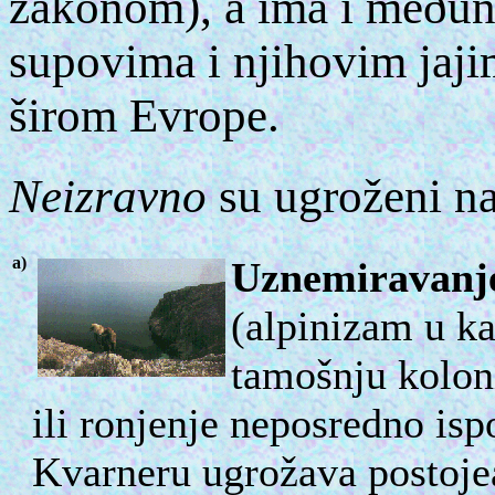
zakonom), a ima i meðun
supovima i njihovim jaji
širom Evrope.
Neizravno
su ugroženi na
a)
Uznemiravanje
(alpinizam u 
tamošnju koloni
ili ronjenje neposredno is
Kvarneru ugrožava postoje