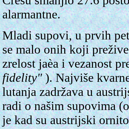
Cresu smanjio 27.6 posto 
alarmantne.
Mladi supovi, u prvih pet
se malo onih koji prežive
zrelost jaèa i vezanost p
fidelity"
). Najviše kvarne
lutanja zadržava u austr
radi o našim supovima (o
je kad su austrijski ornit